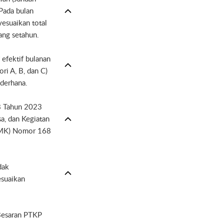
 Pada bulan
yesuaikan total
ang setahun.
 efektif bulanan
ri A, B, dan C)
ederhana.
8 Tahun 2023
a, dan Kegiatan
(PMK) Nomor 168
dak
esuaikan
 Besaran PTKP