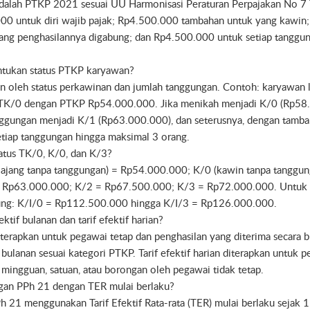
 adalah PTKP 2021 sesuai UU Harmonisasi Peraturan Perpajakan No 7
00 untuk diri wajib pajak; Rp4.500.000 tambahan untuk yang kawi
yang penghasilannya digabung; dan Rp4.500.000 untuk setiap tanggu
tukan status PTKP karyawan?
n oleh status perkawinan dan jumlah tanggungan. Contoh: karyawan l
 TK/0 dengan PTKP Rp54.000.000. Jika menikah menjadi K/0 (Rp58.
ggungan menjadi K/1 (Rp63.000.000), dan seterusnya, dengan tamb
tiap tanggungan hingga maksimal 3 orang.
atus TK/0, K/0, dan K/3?
lajang tanpa tanggungan) = Rp54.000.000; K/0 (kawin tanpa tanggun
 Rp63.000.000; K/2 = Rp67.500.000; K/3 = Rp72.000.000. Untuk i
ung: K/I/0 = Rp112.500.000 hingga K/I/3 = Rp126.000.000.
ktif bulanan dan tarif efektif harian?
diterapkan untuk pegawai tetap dan penghasilan yang diterima secara b
 bulanan sesuai kategori PTKP. Tarif efektif harian diterapkan untuk 
, mingguan, satuan, atau borongan oleh pegawai tidak tetap.
ngan PPh 21 dengan TER mulai berlaku?
h 21 menggunakan Tarif Efektif Rata-rata (TER) mulai berlaku sejak 