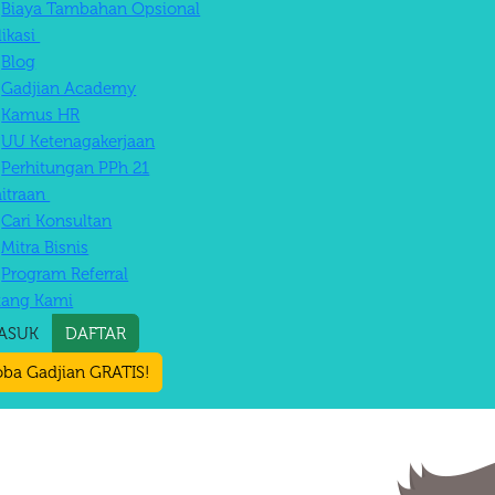
Biaya Tambahan Opsional
likasi
Blog
Gadjian Academy
Kamus HR
UU Ketenagakerjaan
Perhitungan PPh 21
itraan
Cari Konsultan
Mitra Bisnis
Program Referral
tang Kami
ASUK
DAFTAR
ba Gadjian GRATIS!