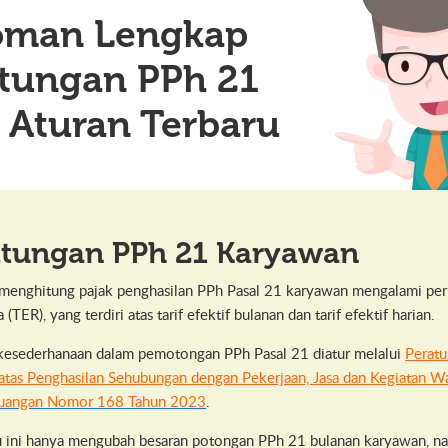
oman Lengkap
itungan PPh 21
 Aturan Terbaru
itungan PPh 21 Karyawan
a menghitung pajak penghasilan PPh Pasal 21 karyawan mengalami per
a (TER), yang terdiri atas tarif efektif bulanan dan tarif efektif harian.
p kesederhanaan dalam pemotongan PPh Pasal 21 diatur melalui
Peratu
tas Penghasilan Sehubungan dengan Pekerjaan, Jasa dan Kegiatan Wa
euangan Nomor 168 Tahun 2023
.
u ini hanya mengubah besaran potongan PPh 21 bulanan karyawan, n