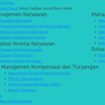
si & Fitur
aman Solusi
Solusi Gadjian untuk Bisnis Anda
najemen Karyawan
Mana
Database Karyawan
Keha
Persetujuan Multilevel & Struktur Organisasi
Cuti
Struktur Grading & Skala Upah
Apl
Dasbor Rekrutmen & Jobsite
Man
alisis Kinerja Karyawan
Int
Solus
Evaluasi Kinerja Karyawan
Dasbor HR Analytics
Por
Aplikasi Mobile Karyawan
Out
Manajemen Kompensasi dan Tunjangan
Manajemen Payroll & Pembayaran Gaji
PPh 21 / 26 Karyawan
Jaminan Sosial Karyawan (BPJS)
Benefit Karyawan
ya
Biaya Berlangganan