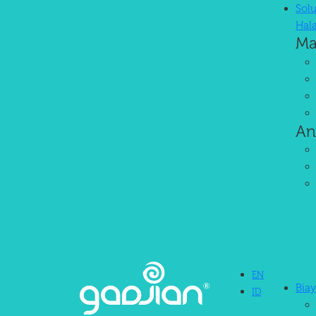
Solu
Hal
Ma
An
EN
Bia
ID