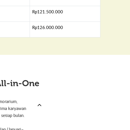
Rp121.500.000
Rp126.000.000
All-in-One
onorarium,
erima karyawan
 setiap bulan.
lan (Januari–