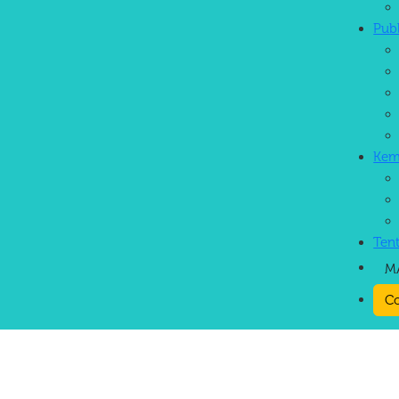
Pub
Kem
Ten
M
Co