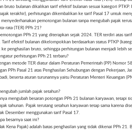
 bruto bulanan dikalikan tarif efektif bulanan sesuai kategori PTKP.
ajak terakhir), perhitungan dikembalikan ke tarif Pasal 17 untuk men
ini menyederhanakan pemotongan bulanan tanpa mengubah pajak terut
Rata-rata (TER) PPh 21?
pemotongan PPh 21 yang diterapkan sejak 2024. TER terdiri atas tarif
an. Tarif efektif bulanan dikelompokkan berdasarkan status PTKP (katego
g ke penghasilan bruto, sehingga perhitungan bulanan menjadi lebih s
ngatur perhitungan PPh 21 terbaru?
engan metode TER diatur dalam Peraturan Pemerintah (PP) Nomor 5
gan PPh Pasal 21 atas Penghasilan Sehubungan dengan Pekerjaan, Jas
badi, beserta aturan turunannya yaitu Peraturan Menteri Keuangan 
engubah jumlah pajak setahun?
nya mengubah besaran potongan PPh 21 bulanan karyawan, tetapi ti
ak tahunan. Pajak terutang setahun karyawan tetap sama karena dis
jak Desember menggunakan tarif Pasal 17.
pa besarnya saat ini?
ak Kena Pajak) adalah batas penghasilan yang tidak dikenai PPh 21.