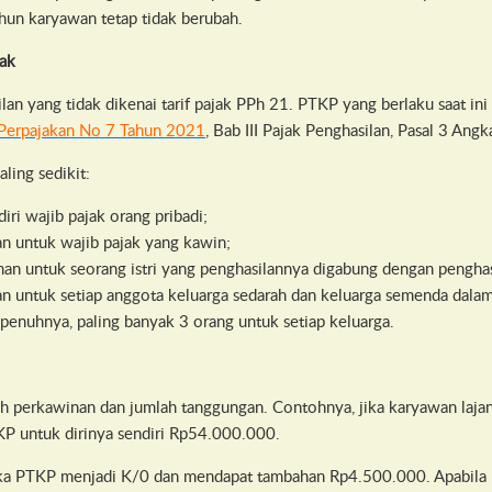
ahun karyawan tetap tidak berubah.
jak
an yang tidak dikenai tarif pajak PPh 21. PTKP yang berlaku saat ini
 Perpajakan No 7 Tahun 2021
, Bab III Pajak Penghasilan, Pasal 3 Angk
ling sedikit:
iri wajib pajak orang pribadi;
 untuk wajib pajak yang kawin;
an untuk seorang istri yang penghasilannya digabung dengan penghas
 untuk setiap anggota keluarga sedarah dan keluarga semenda dalam g
penuhnya, paling banyak 3 orang untuk setiap keluarga.
eh perkawinan dan jumlah tanggungan. Contohnya, jika karyawan laja
KP untuk dirinya sendiri Rp54.000.000.
a PTKP menjadi K/0 dan mendapat tambahan Rp4.500.000. Apabila m