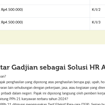
x Rp4.500.000)
K/I/2
x Rp4.500.000)
K/I/3
ar Gadjian sebagai Solusi HR 
wan?
ajak penghasilan yang dipotong atas penghasilan berupa gaji, upah, h
aran lain sehubungan dengan pekerjaan, jasa, atau kegiatan yang dit
 pribadi dalam negeri. Pajak ini dipotong langsung oleh pemberi kerja
itung PPh 21 karyawan terbaru tahun 2024?
PPh 21 dihitung menggunakan Tarif Efektif Rata-rata (TER). Setiap bu