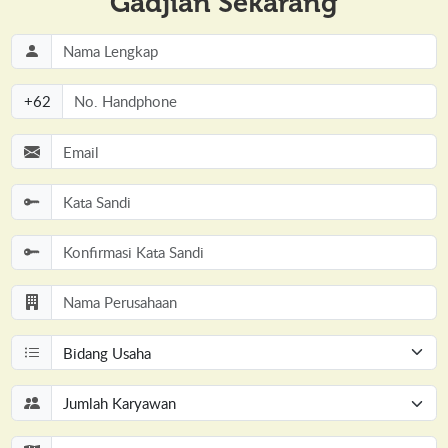
Gadjian Sekarang
+
62