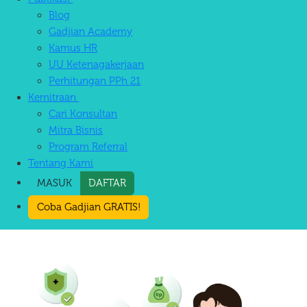
Blog
Gadjian Academy
Kamus HR
UU Ketenagakerjaan
Perhitungan PPh 21
Kemitraan
Cari Konsultan
Mitra Bisnis
Program Referral
Tentang Kami
MASUK
DAFTAR
Coba Gadjian GRATIS!