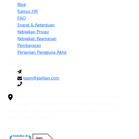
Blog
Kamus HR
FAQ
Syarat & Ketentuan
Kebijakan Privasi
Kebijakan Keamanan
Pembayaran
Perjanjian Pengguna Akhir
Hubungi Kami
Kirim Pesan
team@gadjian.com
(021) 3115-1775
Menara Bidakara 2, Annex Building (Bina Sentra) Lantai
4, Jl. Gatot Subroto Kav. 71-73, RT.08/RW.08, Menteng
Dalam, Kec. Tebet, Kota Jakarta Selatan, Daerah Khusus
Ibukota Jakarta 12870
Terdaftar di