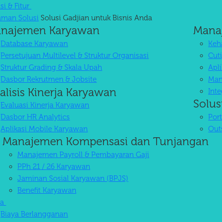
si & Fitur
aman Solusi
Solusi Gadjian untuk Bisnis Anda
najemen Karyawan
Mana
k Operasional HR Optima
Database Karyawan
Keha
Persetujuan Multilevel & Struktur Organisasi
Cuti
Struktur Grading & Skala Upah
Apl
PI karyawan. Akurat, tanpa ribet.
Kehandalan yang Tinggi
Dasbor Rekrutmen & Jobsite
Man
alisis Kinerja Karyawan
Int
Solus
Evaluasi Kinerja Karyawan
Dasbor HR Analytics
Por
Aplikasi Mobile Karyawan
Out
Manajemen Kompensasi dan Tunjangan
Manajemen Payroll & Pembayaran Gaji
PPh 21 / 26 Karyawan
Jaminan Sosial Karyawan (BPJS)
Benefit Karyawan
ya
Biaya Berlangganan