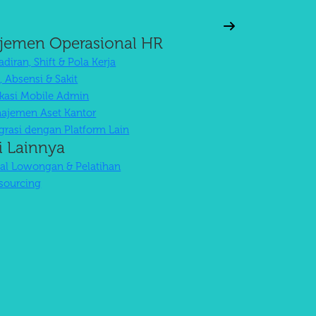
jemen Operasional HR
l
diran, Shift & Pola Kerja
, Absensi & Sakit
ikasi Mobile Admin
ajemen Aset Kantor
egrasi dengan Platform Lain
i Lainnya
tal Lowongan & Pelatihan
sourcing
Pelayanan Pelanggan
Unggul