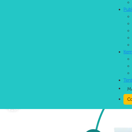
Pub
Inovasi Berkelanjutan
Kem
Ten
M
Co