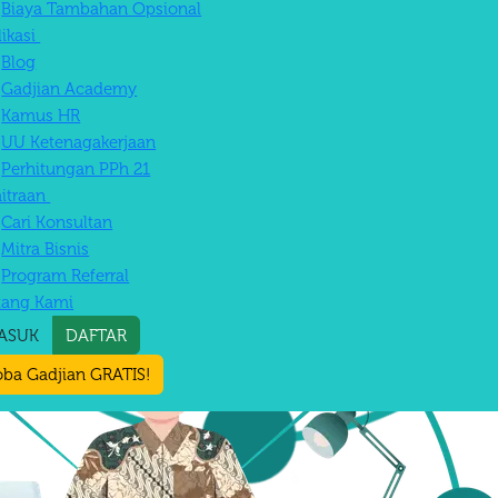
Biaya Tambahan Opsional
likasi
Blog
Gadjian Academy
Kamus HR
UU Ketenagakerjaan
Perhitungan PPh 21
itraan
Cari Konsultan
Mitra Bisnis
Program Referral
tang Kami
ASUK
DAFTAR
ba Gadjian GRATIS!