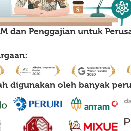
M dan Penggajian untuk Perus
argaan:
lah digunakan oleh banyak pe