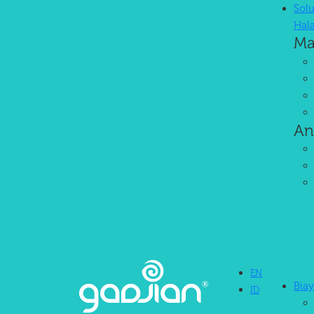
Solu
Hal
Ma
Software HRIS + AI untu
Kami bantu Anda kelola payroll, PPh 21, BPJS, absensi, cuti, hingga K
An
Kemudahan Penggunaan
EN
Bia
ID