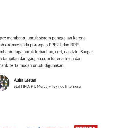
jian is simple, smart and easy to use. It helps to get
work done perfectly.
Yudha Hendriana Permadi
Direktur, PT. Khazanah Lintas Persada