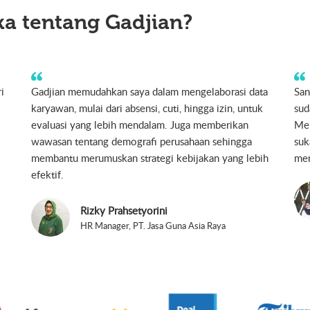
a tentang Gadjian?
u
Sangat berguna bagi Startup & UKM, simpel, sesuai
Gad
dengan kegunaan.
my 
Hanny Meiriza H.
Chief Human Resources Officer, HIJUP