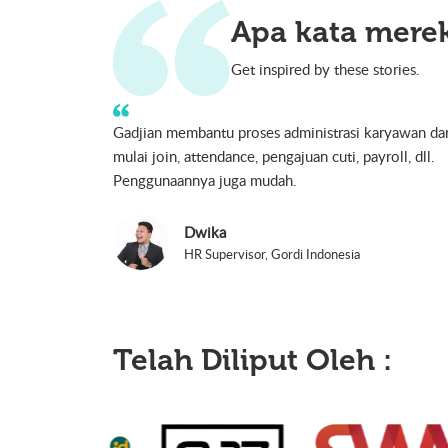
Apa kata merek
Get inspired by these stories.
Dalam mempersiapkan gaji karyawan kita tidak perl
untuk membuat perhitungan lagi. Perhitungan yang
dilakukan sudah cukup akurat sehingga kita dengan
mudah mengoperasikannya.
Reza Fathoni
HRD Manager, PT. MS Union International
Telah Diliput Oleh :