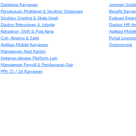
Database Karyawan
Jaminan Sosia
Persetujuan Multilevel & Struktur Organisasi
Benefit Karya
Struktur Grading & Skala Upah
Evaluasi Kine
Dasbor Rekrutmen & Jobsite
Dasbor HR Ana
Kehadiran, Shift & Pola Kerja
Aplikasi Mobi
Cuti, Absensi & Sakit
Portal Lowong
Aplikasi Mobile Karyawan
Outsourcing
Manajemen Aset Kantor
Integrasi dengan Platform Lain
Manajemen Payroll & Pembayaran Gaji
PPh 21 / 26 Karyawan