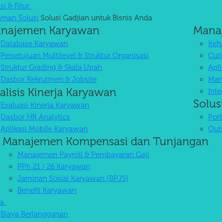
si & Fitur
aman Solusi
Solusi Gadjian untuk Bisnis Anda
najemen Karyawan
Mana
Database Karyawan
Keha
Persetujuan Multilevel & Struktur Organisasi
Cuti
Struktur Grading & Skala Upah
Apl
Dasbor Rekrutmen & Jobsite
Man
alisis Kinerja Karyawan
Int
Solus
Evaluasi Kinerja Karyawan
Dasbor HR Analytics
Por
Aplikasi Mobile Karyawan
Out
Manajemen Kompensasi dan Tunjangan
Manajemen Payroll & Pembayaran Gaji
PPh 21 / 26 Karyawan
Jaminan Sosial Karyawan (BPJS)
Benefit Karyawan
ya
Biaya Berlangganan