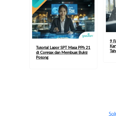
9 F
Kar
Tutorial Lapor SPT Masa PPh 21
Tah
di Coretax dan Membuat Bukti
Potong
Sol