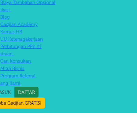
Biaya Tambahan Opsional
likasi
Blog
Gadjian Academy
Kamus HR
UU Ketenagakerjaan
Perhitungan PPh 21
itraan
Cari Konsultan
Mitra Bisnis
Program Referral
tang Kami
ASUK
DAFTAR
ba Gadjian GRATIS!