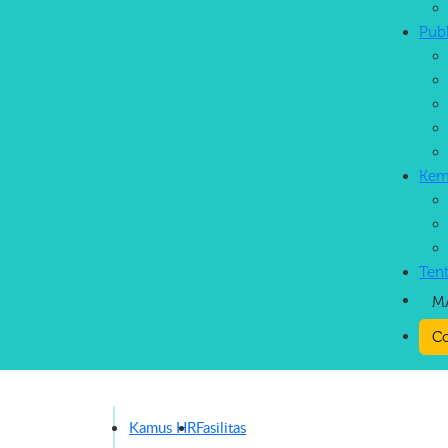
Pub
Kem
Ten
M
Co
Kamus HR
Fasilitas