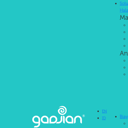
Solu
Hal
Ma
An
EN
Bia
ID