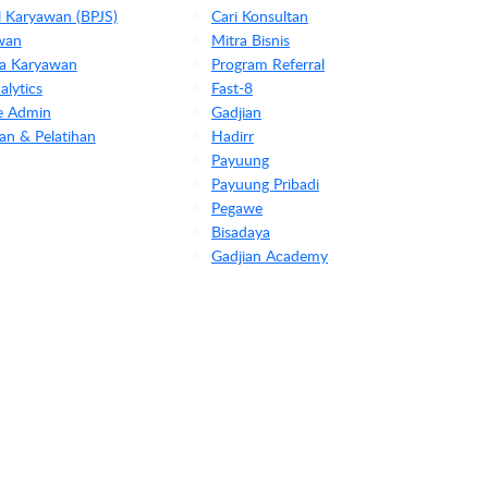
l Karyawan (BPJS)
Cari Konsultan
wan
Mitra Bisnis
rja Karyawan
Program Referral
lytics
Fast-8
le Admin
Gadjian
an & Pelatihan
Hadirr
Payuung
Payuung Pribadi
Pegawe
Bisadaya
Gadjian Academy