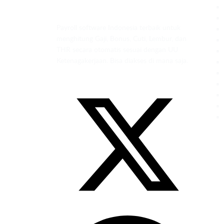
Payroll software Indonesia terbaik untuk
menghitung Gaji, Bonus, Cuti, Lembur, dan
THR secara otomatis sesuai dengan UU
Ketenagakerjaan. Bisa diakses di mana saja.