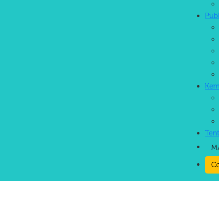
Pub
Kem
Ten
M
Co