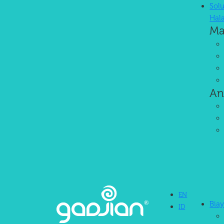
Solu
Hal
Ma
An
EN
Bia
ID