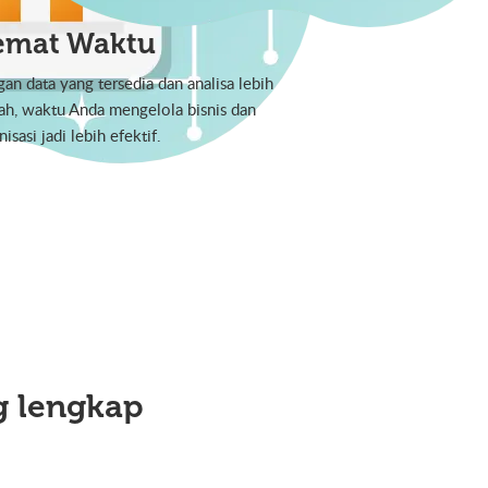
emat Waktu
an data yang tersedia dan analisa lebih
h, waktu Anda mengelola bisnis dan
isasi jadi lebih efektif.
g lengkap