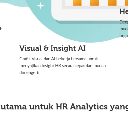
H
Deng
h.
muda
organ
Visual & Insight AI
Grafik visual dan AI bekerja bersama untuk
menyajikan insight HR secara cepat dan mudah
dimengerti.
r utama untuk HR Analytics yan