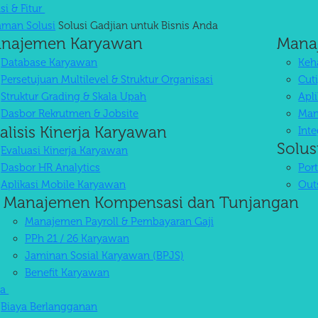
si & Fitur
aman Solusi
Solusi Gadjian untuk Bisnis Anda
najemen Karyawan
Mana
Database Karyawan
Keha
Persetujuan Multilevel & Struktur Organisasi
Cuti
Struktur Grading & Skala Upah
Apl
Dasbor Rekrutmen & Jobsite
Man
alisis Kinerja Karyawan
Int
Solus
Evaluasi Kinerja Karyawan
Dasbor HR Analytics
Por
Aplikasi Mobile Karyawan
Out
Manajemen Kompensasi dan Tunjangan
Manajemen Payroll & Pembayaran Gaji
PPh 21 / 26 Karyawan
Jaminan Sosial Karyawan (BPJS)
Benefit Karyawan
ya
Biaya Berlangganan