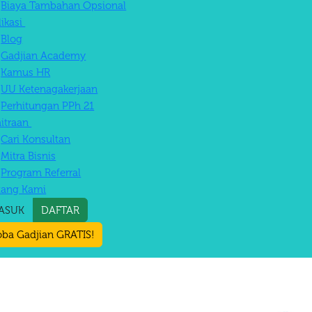
Biaya Tambahan Opsional
likasi
Blog
Gadjian Academy
Kamus HR
UU Ketenagakerjaan
Perhitungan PPh 21
itraan
Cari Konsultan
Mitra Bisnis
Program Referral
tang Kami
ASUK
DAFTAR
ba Gadjian GRATIS!